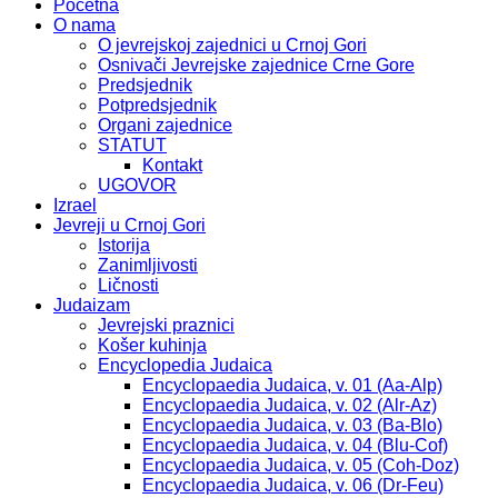
Početna
O nama
O jevrejskoj zajednici u Crnoj Gori
Osnivači Jevrejske zajednice Crne Gore
Predsjednik
Potpredsjednik
Organi zajednice
STATUT
Kontakt
UGOVOR
Izrael
Jevreji u Crnoj Gori
Istorija
Zanimljivosti
Ličnosti
Judaizam
Jevrejski praznici
Košer kuhinja
Encyclopedia Judaica
Encyclopaedia Judaica, v. 01 (Aa-Alp)
Encyclopaedia Judaica, v. 02 (Alr-Az)
Encyclopaedia Judaica, v. 03 (Ba-Blo)
Encyclopaedia Judaica, v. 04 (Blu-Cof)
Encyclopaedia Judaica, v. 05 (Coh-Doz)
Encyclopaedia Judaica, v. 06 (Dr-Feu)