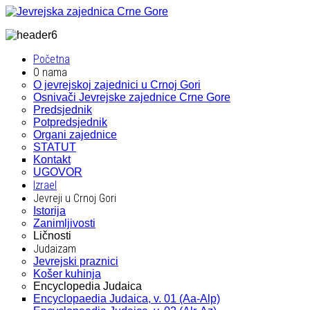
Početna
O nama
O jevrejskoj zajednici u Crnoj Gori
Osnivači Jevrejske zajednice Crne Gore
Predsjednik
Potpredsjednik
Organi zajednice
STATUT
Kontakt
UGOVOR
Izrael
Jevreji u Crnoj Gori
Istorija
Zanimljivosti
Ličnosti
Judaizam
Jevrejski praznici
Košer kuhinja
Encyclopedia Judaica
Encyclopaedia Judaica, v. 01 (Aa-Alp)