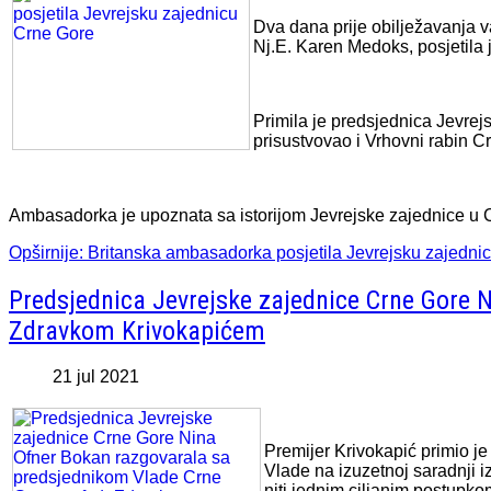
Dva dana prije obilježavanja 
Nj.E. Karen Medoks, posjetila
Primila je predsjednica Jevre
prisustvovao i Vrhovni rabin 
Ambasadorka je upoznata sa istorijom Jevrejske zajednice u 
Opširnije: Britanska ambasadorka posjetila Jevrejsku zajedni
Predsjednica Jevrejske zajednice Crne Gore 
Zdravkom Krivokapićem
21 jul 2021
Premijer Krivokapić primio j
Vlade na izuzetnoj saradnji i
niti jednim ciljanim postupko