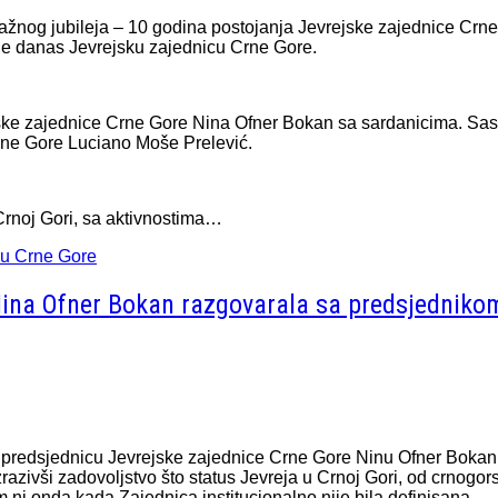
važnog jubileja – 10 godina postojanja Jevrejske zajednice Crn
 je danas Jevrejsku zajednicu Crne Gore.
jske zajednice Crne Gore Nina Ofner Bokan sa sardanicima. Sa
Crne Gore Luciano Moše Prelević.
Crnoj Gori, sa aktivnostima…
cu Crne Gore
Nina Ofner Bokan razgovarala sa predsjednikom
e predsjednicu Jevrejske zajednice Crne Gore Ninu Ofner Bokan.
zrazivši zadovoljstvo što status Jevreja u Crnoj Gori, od crnogo
m ni onda kada Zajednica institucionalno nije bila definisana.