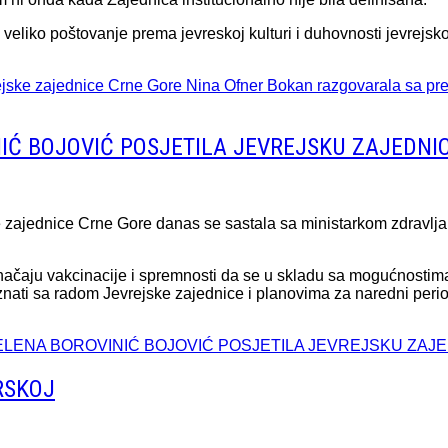
 veliko poštovanje prema jevreskoj kulturi i duhovnosti jevrejsko
ejske zajednice Crne Gore Nina Ofner Bokan razgovarala sa pr
IĆ BOJOVIĆ POSJETILA JEVREJSKU ZAJEDNI
 zajednice Crne Gore danas se sastala sa ministarkom zdravlja
načaju vakcinacije i spremnosti da se u skladu sa mogućnostim
znati sa radom Jevrejske zajednice i planovima za naredni peri
R JELENA BOROVINIĆ BOJOVIĆ POSJETILA JEVREJSKU ZA
RSKOJ