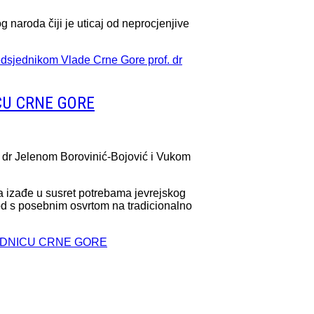
g naroda čiji je uticaj od neprocjenjive
edsjednikom Vlade Crne Gore prof. dr
CU CRNE GORE
 dr Jelenom Borovinić-Bojović i Vukom
a izađe u susret potrebama jevrejskog
od s posebnim osvrtom na tradicionalno
JEDNICU CRNE GORE