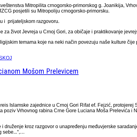
štenstva Mitropilita crnogorsko-primorskog g. Joanikija, Vrho
ZCG posjetili su Mitropoliju crnogorsko-primorsku.
u i prijateljskom razgovoru.
e za život Jevreja u Crnoj Gori, za običaje i praktikovanje jevrej
ligijskim temama koje na neki način povezuju naše kulture čije
RSKOJ
ucianom Mošom Prelevicem
eis Islamske zajednice u Crnoj Gori Rifat ef. Fejzić, protojere
a poziv Vrhovnog rabina Crne Gore Luciana Moša Prelevića i N
 i druženje kroz razgovor o unapređenju međuvjerske saradanje št
g sebe...“,…