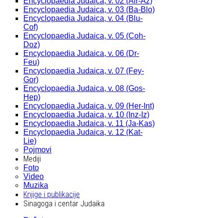
Encyclopaedia Judaica, v. 02 (Alr-Az)
Encyclopaedia Judaica, v. 03 (Ba-Blo)
Encyclopaedia Judaica, v. 04 (Blu-
Cof)
Encyclopaedia Judaica, v. 05 (Coh-
Doz)
Encyclopaedia Judaica, v. 06 (Dr-
Feu)
Encyclopaedia Judaica, v. 07 (Fey-
Gor)
Encyclopaedia Judaica, v. 08 (Gos-
Hep)
Encyclopaedia Judaica, v. 09 (Her-Int)
Encyclopaedia Judaica, v. 10 (Inz-Iz)
Encyclopaedia Judaica, v. 11 (Ja-Kas)
Encyclopaedia Judaica, v. 12 (Kat-
Lie)
Pojmovi
Mediji
Foto
Video
Muzika
Knjige i publikacije
Sinagoga i centar Judaika