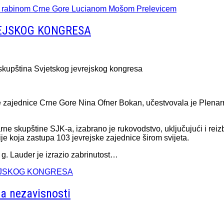
im rabinom Crne Gore Lucianom Mošom Prelevicem
EJSKOG KONGRESA
kupština Svjetskog jevrejskog kongresa
 zajednice Crne Gore Nina Ofner Bokan, učestvovala je Plenarn
rne skupštine SJK-a, izabrano je rukovodstvo, uključujući i r
je koja zastupa 103 jevrejske zajednice širom svijeta.
) g. Lauder je izrazio zabrinutost…
REJSKOG KONGRESA
a nezavisnosti