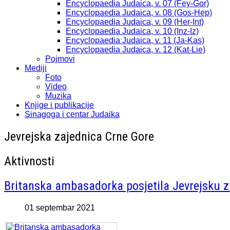
Encyclopaedia Judaica, v. 07 (Fey-Gor)
Encyclopaedia Judaica, v. 08 (Gos-Hep)
Encyclopaedia Judaica, v. 09 (Her-Int)
Encyclopaedia Judaica, v. 10 (Inz-Iz)
Encyclopaedia Judaica, v. 11 (Ja-Kas)
Encyclopaedia Judaica, v. 12 (Kat-Lie)
Pojmovi
Mediji
Foto
Video
Muzika
Knjige i publikacije
Sinagoga i centar Judaika
Jevrejska zajednica Crne Gore
Aktivnosti
Britanska ambasadorka posjetila Jevrejsku z
01 septembar 2021