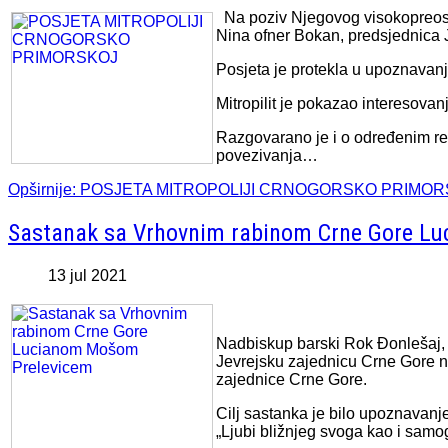
Na poziv Njegovog visokopreosve
Nina ofner Bokan, predsjednica J
Posjeta je protekla u upoznavanj
Mitropilit je pokazao interesovanj
Razgovarano je i o određenim re
povezivanja…
Opširnije: POSJETA MITROPOLIJI CRNOGORSKO PRIMO
Sastanak sa Vrhovnim rabinom Crne Gore L
13 jul 2021
Nadbiskup barski Rok Đonlešaj, r
Jevrejsku zajednicu Crne Gore n
zajednice Crne Gore.
Cilj sastanka je bilo upoznavanje
„Ljubi bližnjeg svoga kao i samo