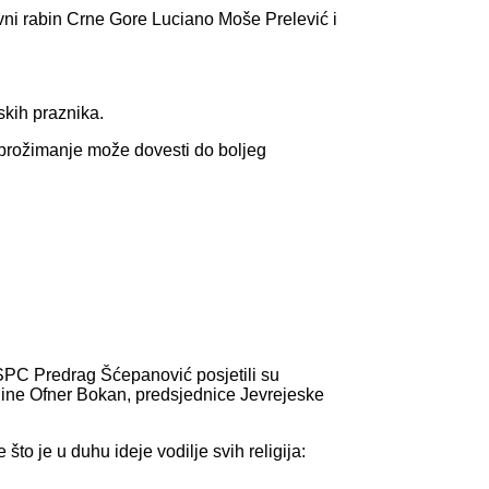
vni rabin Crne Gore Luciano Moše Prelević i
skih praznika.
 prožimanje može dovesti do boljeg
j SPC Predrag Šćepanović posjetili su
ine Ofner Bokan, predsjednice Jevrejeske
o je u duhu ideje vodilje svih religija: