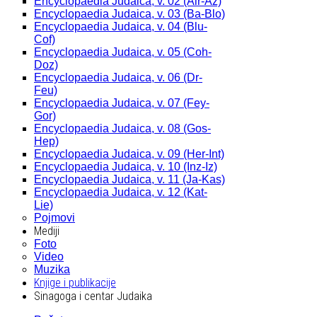
Encyclopaedia Judaica, v. 02 (Alr-Az)
Encyclopaedia Judaica, v. 03 (Ba-Blo)
Encyclopaedia Judaica, v. 04 (Blu-
Cof)
Encyclopaedia Judaica, v. 05 (Coh-
Doz)
Encyclopaedia Judaica, v. 06 (Dr-
Feu)
Encyclopaedia Judaica, v. 07 (Fey-
Gor)
Encyclopaedia Judaica, v. 08 (Gos-
Hep)
Encyclopaedia Judaica, v. 09 (Her-Int)
Encyclopaedia Judaica, v. 10 (Inz-Iz)
Encyclopaedia Judaica, v. 11 (Ja-Kas)
Encyclopaedia Judaica, v. 12 (Kat-
Lie)
Pojmovi
Mediji
Foto
Video
Muzika
Knjige i publikacije
Sinagoga i centar Judaika