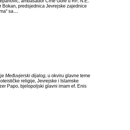
Šćepanović, ambasador Crne Gore u RF, N.E.
r Bokan, predsjednica Jevrejske zajednice
dima“ sa…
 je
Međuvjerski dijalog
, u okviru glavne teme
teističke religije, Jevrejske i Islamske
zer Papo, bjelopoljski glavni imam ef. Enis