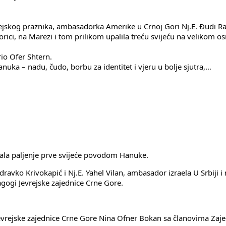
kog praznika, ambasadorka Amerike u Crnoj Gori Nj.E. Đudi Rajzin
orici, na Marezi i tom prilikom upalila treću svijeću na velikom 
rio Ofer Shtern.
nuka – nadu, čudo, borbu za identitet i vjeru u bolje sjutra,…
ravko Krivokapić i Nj.E. Yahel Vilan, ambasador izraela U Srbiji i
gogi Jevrejske zajednice Crne Gore.
Jevrejske zajednice Crne Gore Nina Ofner Bokan sa članovima Zaj