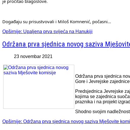
je pročitao blagoslove.
Događaju su prisustvovali i Miloš Komnenić, počasni…
Opširnije: Upaljena prva svijeća na Hanukiji
Održana prva sjednica novog saziva Mješovit
23 novembar 2021
Održana prva sjednica nov
Gore i Jevrejske zajednice
Predsjednica Jevrejske za
kojima se zajednica suočav
praznika i na projekt izgr
Shodno svojim nadležnos
Opširnije: Održana prva sjednica novog saziva Mješovite komi