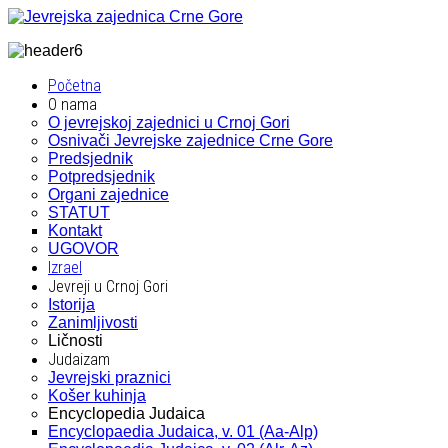
Početna
O nama
O jevrejskoj zajednici u Crnoj Gori
Osnivači Jevrejske zajednice Crne Gore
Predsjednik
Potpredsjednik
Organi zajednice
STATUT
Kontakt
UGOVOR
Izrael
Jevreji u Crnoj Gori
Istorija
Zanimljivosti
Ličnosti
Judaizam
Jevrejski praznici
Košer kuhinja
Encyclopedia Judaica
Encyclopaedia Judaica, v. 01 (Aa-Alp)