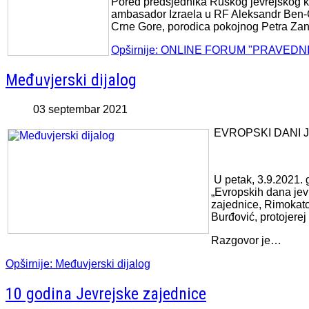
Pored predsjednika Ruskog jevrejskog k
ambasador Izraela u RF Aleksandr Ben-C
Crne Gore, porodica pokojnog Petra Zan
Opširnije: ONLINE FORUM "PRAVED
Međuvjerski dijalog
03 septembar 2021
EVROPSKI DANI 
U petak, 3.9.2021. 
„Evropskih dana jevr
zajednice, Rimokatol
Burđović, protojerej
Razgovor je…
Opširnije: Međuvjerski dijalog
10 godina Jevrejske zajednice