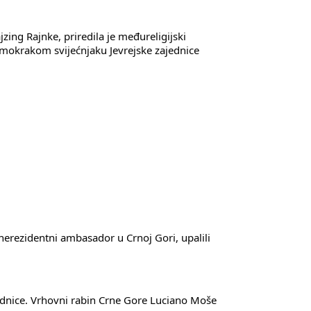
g Rajnke, priredila je međureligijski 
osmokrakom svijećnjaku Jevrejske zajednice 
 nerezidentni ambasador u Crnoj Gori, upalili 
ednice. Vrhovni rabin Crne Gore Luciano Moše 