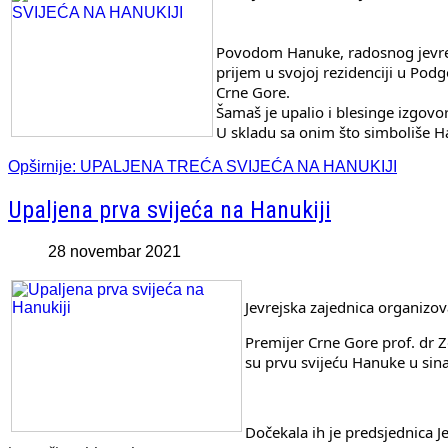
Povodom Hanuke, radosnog jevrejs
prijem u svojoj rezidenciji u Podg
Crne Gore.
Šamaš je upalio i blesinge izgovo
U skladu sa onim što simboliše Ha
Opširnije: UPALJENA TREĆA SVIJEĆA NA HANUKIJI
Upaljena prva svijeća na Hanukiji
28 novembar 2021
Premijer Crne Gore prof. dr Zd
su prvu svijeću Hanuke u sina
Dočekala ih je predsjednica 