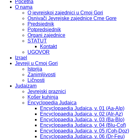
Početna
O nama
O jevrejskoj zajednici u Crnoj Gori
Osnivači Jevrejske zajednice Crne Gore
Predsjednik
Potpredsjednik
Organi zajednice
STATUT
Kontakt
UGOVOR
Izrael
Jevreji u Crnoj Gori
Istorija
Zanimljivosti
Ličnosti
Judaizam
Jevrejski praznici
Košer kuhinja
Encyclopedia Judaica
Encyclopaedia Judaica, v. 01 (Aa-Alp)
Encyclopaedia Judaica, v. 02 (Alr-Az)
Encyclopaedia Judaica, v. 03 (Ba-Blo)
Encyclopaedia Judaica, v. 04 (Blu-Cof)
Encyclopaedia Judaica, v. 05 (Coh-Doz)
Encyclopaedia Judaica, v. 06 (Dr-Feu)