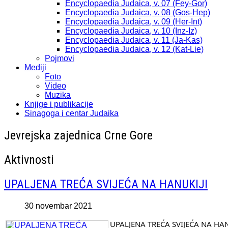
Encyclopaedia Judaica, v. 07 (Fey-Gor)
Encyclopaedia Judaica, v. 08 (Gos-Hep)
Encyclopaedia Judaica, v. 09 (Her-Int)
Encyclopaedia Judaica, v. 10 (Inz-Iz)
Encyclopaedia Judaica, v. 11 (Ja-Kas)
Encyclopaedia Judaica, v. 12 (Kat-Lie)
Pojmovi
Mediji
Foto
Video
Muzika
Knjige i publikacije
Sinagoga i centar Judaika
Jevrejska zajednica Crne Gore
Aktivnosti
UPALJENA TREĆA SVIJEĆA NA HANUKIJI
30 novembar 2021
UPALJENA TREĆA SVIJEĆA NA HAN