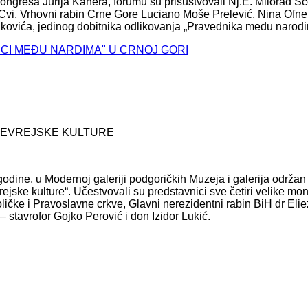
ongresa Jurija Kanera, forumu su prisustvovali Nj.E. Milorad 
vi, Vrhovni rabin Crne Gore Luciano Moše Prelević, Nina Ofne
kovića, jedinog dobitnika odlikovanja „Pravednika među naro
NICI MEĐU NARDIMA" U CRNOJ GORI
JEVREJSKE KULTURE
godine, u Modernoj galeriji podgoričkih Muzeja i galerija održan
ejske kulture“. Učestvovali su predstavnici sve četiri velike mono
ičke i Pravoslavne crkve, Glavni nerezidentni rabin BiH dr Elie
 – stavrofor Gojko Perović i don Izidor Lukić.