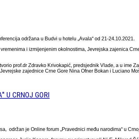
erencija održana u Budvi u hotelu „Avala“ od 21-24.10.2021.
 vremenima i izmijenjenim okolnostima, Jevrejska zajenica Crn
tvorio prof.dr Zdravko Krivokapić, predsjednik Vlade, a u ime 
a Jevrejske zajednice Crne Gore Nina Ofner Bokan i Luciano Mo
" U CRNOJ GORI
sa, održan je Online forum „Pravednici među narodima“ u Crnoj