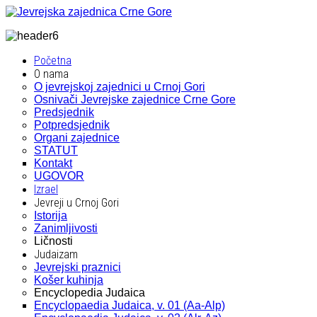
Početna
O nama
O jevrejskoj zajednici u Crnoj Gori
Osnivači Jevrejske zajednice Crne Gore
Predsjednik
Potpredsjednik
Organi zajednice
STATUT
Kontakt
UGOVOR
Izrael
Jevreji u Crnoj Gori
Istorija
Zanimljivosti
Ličnosti
Judaizam
Jevrejski praznici
Košer kuhinja
Encyclopedia Judaica
Encyclopaedia Judaica, v. 01 (Aa-Alp)