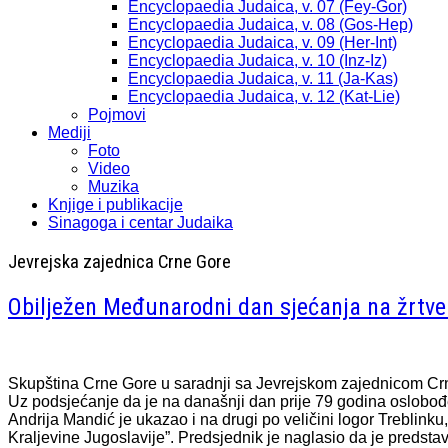
Encyclopaedia Judaica, v. 07 (Fey-Gor)
Encyclopaedia Judaica, v. 08 (Gos-Hep)
Encyclopaedia Judaica, v. 09 (Her-Int)
Encyclopaedia Judaica, v. 10 (Inz-Iz)
Encyclopaedia Judaica, v. 11 (Ja-Kas)
Encyclopaedia Judaica, v. 12 (Kat-Lie)
Pojmovi
Mediji
Foto
Video
Muzika
Knjige i publikacije
Sinagoga i centar Judaika
Jevrejska zajednica Crne Gore
Obilježen Međunarodni dan sjećanja na žrtv
Skupština Crne Gore u saradnji sa Jevrejskom zajednicom Crne
Uz podsjećanje da je na današnji dan prije 79 godina oslobođe
Andrija Mandić je ukazao i na drugi po veličini logor Treblinku
Kraljevine Jugoslavije”. Predsjednik je naglasio da je predstav