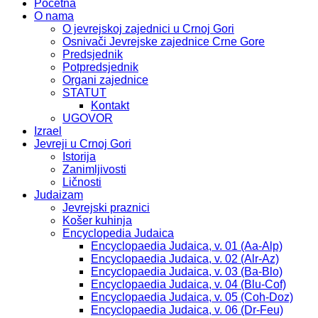
Početna
O nama
O jevrejskoj zajednici u Crnoj Gori
Osnivači Jevrejske zajednice Crne Gore
Predsjednik
Potpredsjednik
Organi zajednice
STATUT
Kontakt
UGOVOR
Izrael
Jevreji u Crnoj Gori
Istorija
Zanimljivosti
Ličnosti
Judaizam
Jevrejski praznici
Košer kuhinja
Encyclopedia Judaica
Encyclopaedia Judaica, v. 01 (Aa-Alp)
Encyclopaedia Judaica, v. 02 (Alr-Az)
Encyclopaedia Judaica, v. 03 (Ba-Blo)
Encyclopaedia Judaica, v. 04 (Blu-Cof)
Encyclopaedia Judaica, v. 05 (Coh-Doz)
Encyclopaedia Judaica, v. 06 (Dr-Feu)