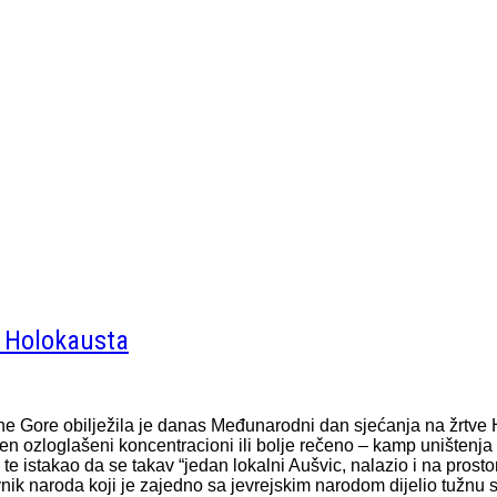
e Holokausta
 Gore obilježila je danas Međunarodni dan sjećanja na žrtve H
n ozloglašeni koncentracioni ili bolje rečeno – kamp uništenja
, te istakao da se takav “jedan lokalni Aušvic, nalazio i na pros
nik naroda koji je zajedno sa jevrejskim narodom dijelio tužnu s