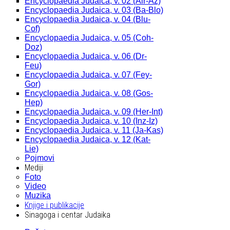
Encyclopaedia Judaica, v. 02 (Alr-Az)
Encyclopaedia Judaica, v. 03 (Ba-Blo)
Encyclopaedia Judaica, v. 04 (Blu-
Cof)
Encyclopaedia Judaica, v. 05 (Coh-
Doz)
Encyclopaedia Judaica, v. 06 (Dr-
Feu)
Encyclopaedia Judaica, v. 07 (Fey-
Gor)
Encyclopaedia Judaica, v. 08 (Gos-
Hep)
Encyclopaedia Judaica, v. 09 (Her-Int)
Encyclopaedia Judaica, v. 10 (Inz-Iz)
Encyclopaedia Judaica, v. 11 (Ja-Kas)
Encyclopaedia Judaica, v. 12 (Kat-
Lie)
Pojmovi
Mediji
Foto
Video
Muzika
Knjige i publikacije
Sinagoga i centar Judaika