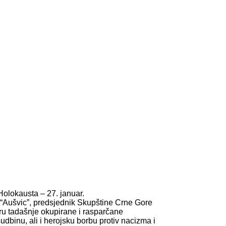
olokausta – 27. januar.
 “Aušvic”, predsjednik Skupštine Crne Gore
toru tadašnje okupirane i rasparčane
udbinu, ali i herojsku borbu protiv nacizma i