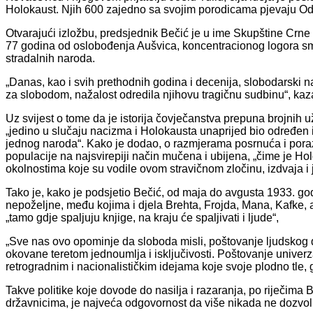
Holokaust. Njih 600 zajedno sa svojim porodicama pjevaju Odu ž
Otvarajući izložbu, predsjednik Bečić je u ime Skupštine Crne
77 godina od oslobođenja Aušvica, koncentracionog logora smrti
stradalnih naroda.
„Danas, kao i svih prethodnih godina i decenija, slobodarski nar
za slobodom, nažalost odredila njihovu tragičnu sudbinu“, kaz
Uz svijest o tome da je istorija čovječanstva prepuna brojnih už
„jedino u slučaju nacizma i Holokausta unaprijed bio određen i
jednog naroda“. Kako je dodao, o razmjerama posrnuća i poraz
populacije na najsvirepiji način mučena i ubijena, „čime je Ho
okolnostima koje su vodile ovom stravičnom zločinu, izdvaja i je
Tako je, kako je podsjetio Bečić, od maja do avgusta 1933. 
nepoželjne, među kojima i djela Brehta, Frojda, Mana, Kafke, a
„tamo gdje spaljuju knjige, na kraju će spaljivati i ljude“,
„Sve nas ovo opominje da sloboda misli, poštovanje ljudskog d
okovane teretom jednoumlja i isključivosti. Poštovanje univerz
retrogradnim i nacionalističkim idejama koje svoje plodno tle,
Takve politike koje dovode do nasilja i razaranja, po riječima B
državnicima, je najveća odgovornost da više nikada ne dozvol