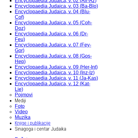
Encyclopaedia Judaica, v. 02 (Alr-Az)
Encyclopaedia Judaica, v. 03 (Ba-Blo)
Encyclopaedia Judaica, v. 04 (Blu-
Cof)
Encyclopaedia Judaica, v. 05 (Coh-
Doz)
Encyclopaedia Judaica, v. 06 (Dr-
Feu)
Encyclopaedia Judaica, v. 07 (Fey-
Gor)
Encyclopaedia Judaica, v. 08 (Gos-
Hep)
Encyclopaedia Judaica, v. 09 (Her-Int)
Encyclopaedia Judaica, v. 10 (Inz-Iz)
Encyclopaedia Judaica, v. 11 (Ja-Kas)
Encyclopaedia Judaica, v. 12 (Kat-
Lie)
Pojmovi
Mediji
Foto
Video
Muzika
Knjige i publikacije
Sinagoga i centar Judaika