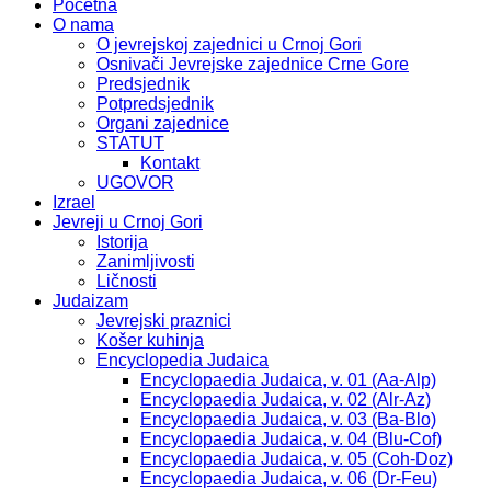
Početna
O nama
O jevrejskoj zajednici u Crnoj Gori
Osnivači Jevrejske zajednice Crne Gore
Predsjednik
Potpredsjednik
Organi zajednice
STATUT
Kontakt
UGOVOR
Izrael
Jevreji u Crnoj Gori
Istorija
Zanimljivosti
Ličnosti
Judaizam
Jevrejski praznici
Košer kuhinja
Encyclopedia Judaica
Encyclopaedia Judaica, v. 01 (Aa-Alp)
Encyclopaedia Judaica, v. 02 (Alr-Az)
Encyclopaedia Judaica, v. 03 (Ba-Blo)
Encyclopaedia Judaica, v. 04 (Blu-Cof)
Encyclopaedia Judaica, v. 05 (Coh-Doz)
Encyclopaedia Judaica, v. 06 (Dr-Feu)