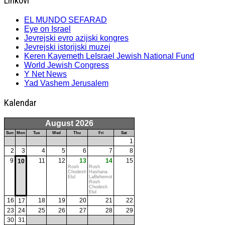
Linkovi
EL MUNDO SEFARAD
Eye on Israel
Jevrejski evro azijski kongres
Jevrejski istorijski muzej
Keren Kayemeth LeIsrael Jewish National Fund
World Jewish Congress
Y Net News
Yad Vashem Jerusalem
Kalendar
August 2026
Sun
Mon
Tue
Wed
Thu
Fri
Sat
1
2
3
4
5
6
7
8
9
11
12
13
14
15
10
Rosh
Rosh
Chodesh
Hashana
Elul
LaBehemot
Rosh
Chodesh
Elul
16
18
19
20
21
22
17
23
24
25
26
27
28
29
30
31