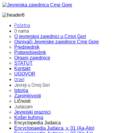
Početna
O nama
O jevrejskoj zajednici u Crnoj Gori
Osnivači Jevrejske zajednice Crne Gore
Predsjednik
Potpredsjednik
Organi zajednice
STATUT
Kontakt
UGOVOR
Izrael
Jevreji u Crnoj Gori
Istorija
Zanimljivosti
Ličnosti
Judaizam
Jevrejski praznici
Košer kuhinja
Encyclopedia Judaica
Encyclopaedia Judaica, v. 01 (Aa-Alp)