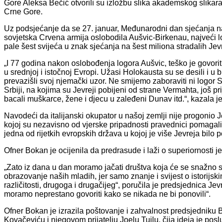
Gore Aleksa Bečić otvorili su izložbu slika akademskog slikar
Crne Gore.
Uz podsjećanje da se 27. januar, Međunarodni dan sjećanja n
sovjetska Crvena armija oslobodila Aušvic-Birkenau, najveći l
pale šest svijeća u znak sjećanja na šest miliona stradalih Jevr
„I 77 godina nakon oslobođenja logora Aušvic, teško je govorit
u srednjoj i istočnoj Evropi. Užasi Holokausta su se desili i u
prevazišli svoj njemački uzor. Ne smijemo zaboraviti ni logor 
Srbiji, na kojima su Jevreji pobijeni od strane Vermahta, još
bacali muškarce, žene i djecu u zaleđeni Dunav itd.“, kazala j
Navodeći da italijanski okupator u našoj zemlji nije progonio Je
kojoj su nezavisno od vjerske pripadnosti pravednici pomagali
jedna od rijetkih evropskih država u kojoj je više Jevreja bilo 
Ofner Bokan je ocijenila da predrasude i laži o superiornosti 
„Zato iz dana u dan moramo jačati društva koja će se snažno sup
obrazovanje naših mladih, jer samo znanje i svijest o istori
različitosti, drugoga i drugačijeg“, poručila je predsjednica 
moramo neprestano govoriti kako se nikada ne bi ponovili“.
Ofner Bokan je izrazila poštovanje i zahvalnost predsjedniku B
Kovačeviću i njegovom prijatelju Joelu Tuilu, čija ideja je pos