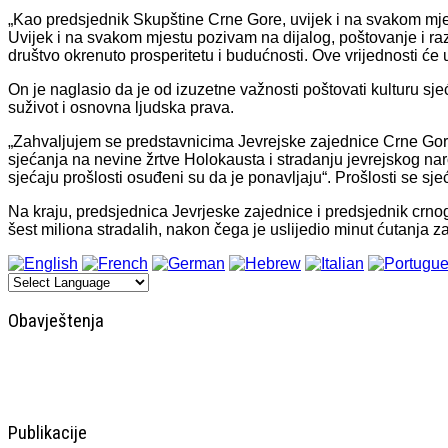
„Kao predsjednik Skupštine Crne Gore, uvijek i na svakom mjest
Uvijek i na svakom mjestu pozivam na dijalog, poštovanje i ra
društvo okrenuto prosperitetu i budućnosti. Ove vrijednosti će 
On je naglasio da je od izuzetne važnosti poštovati kulturu sjećan
suživot i osnovna ljudska prava.
„Zahvaljujem se predstavnicima Jevrejske zajednice Crne Gore k
sjećanja na nevine žrtve Holokausta i stradanju jevrejskog na
sjećaju prošlosti osuđeni su da je ponavljaju“. Prošlosti se sj
Na kraju, predsjednica Jevrjeske zajednice i predsjednik crn
šest miliona stradalih, nakon čega je uslijedio minut ćutanja z
Obavještenja
Publikacije