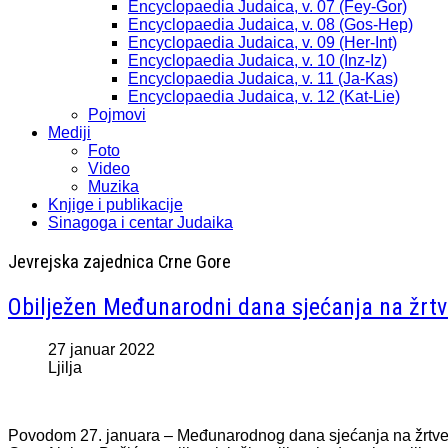
Encyclopaedia Judaica, v. 07 (Fey-Gor)
Encyclopaedia Judaica, v. 08 (Gos-Hep)
Encyclopaedia Judaica, v. 09 (Her-Int)
Encyclopaedia Judaica, v. 10 (Inz-Iz)
Encyclopaedia Judaica, v. 11 (Ja-Kas)
Encyclopaedia Judaica, v. 12 (Kat-Lie)
Pojmovi
Mediji
Foto
Video
Muzika
Knjige i publikacije
Sinagoga i centar Judaika
Jevrejska zajednica Crne Gore
Obilježen Međunarodni dana sjećanja na žrt
27 januar 2022
Ljilja
Povodom 27. januara – Međunarodnog dana sjećanja na žrtve 