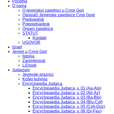
Početna
O nama
O jevrejskoj zajednici u Crnoj Gori
Osnivači Jevrejske zajednice Crne Gore
Predsjednik
Potpredsjednik
Organi zajednice
STATUT
Kontakt
UGOVOR
Izrael
Jevreji u Crnoj Gori
Istorija
Zanimljivosti
Ličnosti
Judaizam
Jevrejski praznici
Košer kuhinja
Encyclopedia Judaica
Encyclopaedia Judaica, v. 01 (Aa-Alp)
Encyclopaedia Judaica, v. 02 (Alr-Az)
Encyclopaedia Judaica, v. 03 (Ba-Blo)
Encyclopaedia Judaica, v. 04 (Blu-Cof)
Encyclopaedia Judaica, v. 05 (Coh-Doz)
Encyclopaedia Judaica, v. 06 (Dr-Feu)