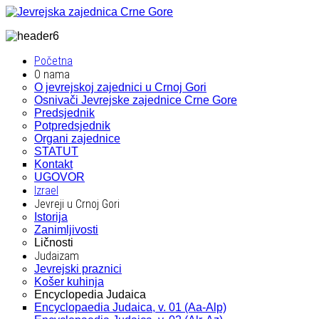
Početna
O nama
O jevrejskoj zajednici u Crnoj Gori
Osnivači Jevrejske zajednice Crne Gore
Predsjednik
Potpredsjednik
Organi zajednice
STATUT
Kontakt
UGOVOR
Izrael
Jevreji u Crnoj Gori
Istorija
Zanimljivosti
Ličnosti
Judaizam
Jevrejski praznici
Košer kuhinja
Encyclopedia Judaica
Encyclopaedia Judaica, v. 01 (Aa-Alp)