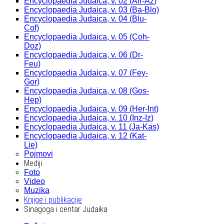
Encyclopaedia Judaica, v. 02 (Alr-Az)
Encyclopaedia Judaica, v. 03 (Ba-Blo)
Encyclopaedia Judaica, v. 04 (Blu-
Cof)
Encyclopaedia Judaica, v. 05 (Coh-
Doz)
Encyclopaedia Judaica, v. 06 (Dr-
Feu)
Encyclopaedia Judaica, v. 07 (Fey-
Gor)
Encyclopaedia Judaica, v. 08 (Gos-
Hep)
Encyclopaedia Judaica, v. 09 (Her-Int)
Encyclopaedia Judaica, v. 10 (Inz-Iz)
Encyclopaedia Judaica, v. 11 (Ja-Kas)
Encyclopaedia Judaica, v. 12 (Kat-
Lie)
Pojmovi
Mediji
Foto
Video
Muzika
Knjige i publikacije
Sinagoga i centar Judaika