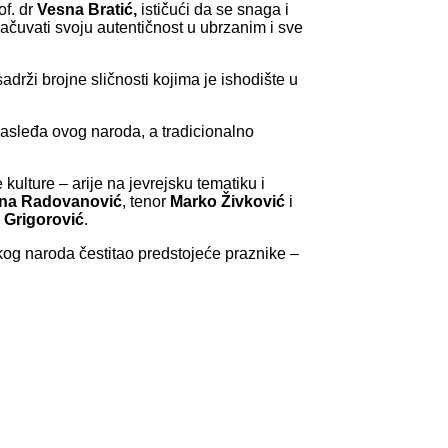
of. dr
Vesna Bratić,
ističući da se snaga i
sačuvati svoju autentičnost u ubrzanim i sve
adrži brojne sličnosti kojima je ishodište u
nasleđa ovog naroda, a tradicionalno
ulture – arije na jevrejsku tematiku i
na Radovanović
, tenor
Marko Živković
i
 Grigorović
.
skog naroda čestitao predstojeće praznike –