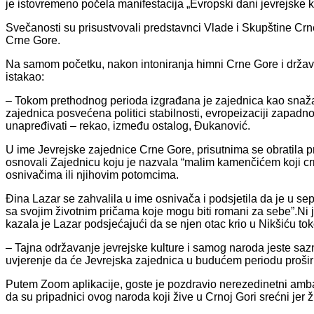
je istovremeno počela manifestacija „Evropski dani jevrejske k
Svečanosti su prisustvovali predstavnci Vlade i Skupštine Crne 
Crne Gore.
Na samom početku, nakon intoniranja himni Crne Gore i držav
istakao:
– Tokom prethodnog perioda izgrađana je zajednica kao snažan 
zajednica posvećena politici stabilnosti, evropeizaciji zapad
unapređivati – rekao, između ostalog, Đukanović.
U ime Jevrejske zajednice Crne Gore, prisutnima se obratila 
osnovali Zajednicu koju je nazvala “malim kamenčićem koji crnog
osnivačima ili njihovim potomcima.
Đina Lazar se zahvalila u ime osnivača i podsjetila da je u sep
sa svojim životnim pričama koje mogu biti romani za sebe”.Ni je
kazala je Lazar podsjećajući da se njen otac krio u Nikšiću to
– Tajna održavanje jevrejske kulture i samog naroda jeste sazn
uvjerenje da će Jevrejska zajednica u budućem periodu proširit
Putem Zoom aplikacije, goste je pozdravio nerezedinetni amb
da su pripadnici ovog naroda koji žive u Crnoj Gori srećni jer živ