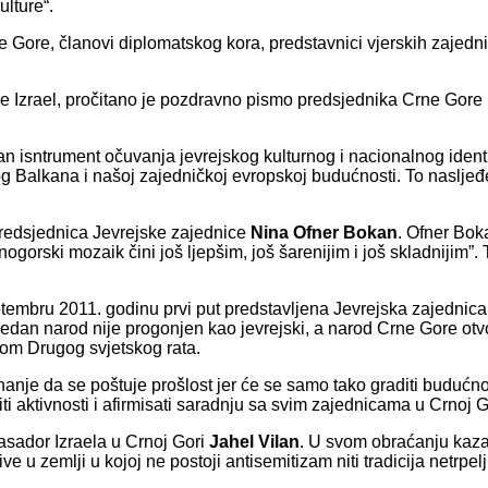
ulture“.
Gore, članovi diplomatskog kora, predstavnici vjerskih zajednica
e Izrael, pročitano je pozdravno pismo predsjednika Crne Gore
isntrument očuvanja jevrejskog kulturnog i nacionalnog identite
nog Balkana i našoj zajedničkoj evropskoj budućnosti. To nasljeđ
predsjednica Jevrejske zajednice
Nina Ofner Bokan
. Ofner Bok
orski mozaik čini još ljepšim, još šarenijim i još skladnijim”. 
tembru 2011. godinu prvi put predstavljena Jevrejska zajednica u
dan narod nije progonjen kao jevrejski, a narod Crne Gore otvori
kom Drugog svjetskog rata.
anje da se poštuje prošlost jer će se samo tako graditi budućnos
i aktivnosti i afirmisati saradnju sa svim zajednicama u Crnoj G
asador Izraela u Crnoj Gori
Jahel Vilan
. U svom obraćanju kazao
e u zemlji u kojoj ne postoji antisemitizam niti tradicija netrpelj