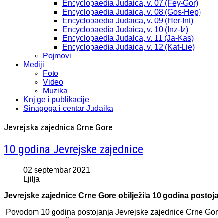
Encyclopaedia Judaica, v. 07 (Fey-Gor)
Encyclopaedia Judaica, v. 08 (Gos-Hep)
Encyclopaedia Judaica, v. 09 (Her-Int)
Encyclopaedia Judaica, v. 10 (Inz-Iz)
Encyclopaedia Judaica, v. 11 (Ja-Kas)
Encyclopaedia Judaica, v. 12 (Kat-Lie)
Pojmovi
Mediji
Foto
Video
Muzika
Knjige i publikacije
Sinagoga i centar Judaika
Jevrejska zajednica Crne Gore
10 godina Jevrejske zajednice
02 septembar 2021
Ljilja
Jevrejske zajednice
Crne Gore obilježila 10 godina postoj
Povodom 10 godina postojanja Jevrejske zajednice Crne Gore