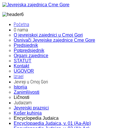
Početna
O nama
O jevrejskoj zajednici u Crnoj Gori
Osnivači Jevrejske zajednice Crne Gore
Predsjednik
Potpredsjednik
Organi zajednice
STATUT
Kontakt
UGOVOR
Izrael
Jevreji u Crnoj Gori
Istorija
Zanimljivosti
Ličnosti
Judaizam
Jevrejski praznici
Košer kuhinja
Encyclopedia Judaica
Encyclopaedia Judaica, v. 01 (Aa-Alp)