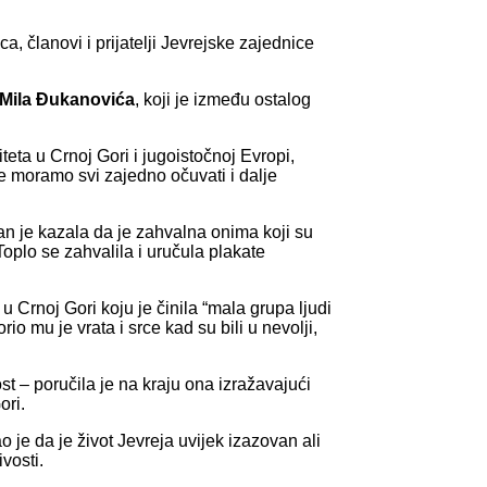
, članovi i prijatelji Jevrejske zajednice
Mila Đukanovića
, koji je između ostalog
ta u Crnoj Gori i jugoistočnoj Evropi,
e moramo svi zajedno očuvati i dalje
an je kazala da je zahvalna onima koji su
Toplo se zahvalila i uručula plakate
 Crnoj Gori koju je činila “mala grupa ljudi
o mu je vrata i srce kad su bili u nevolji,
t – poručila je na kraju ona izražavajući
ori.
 je da je život Jevreja uvijek izazovan ali
ivosti.