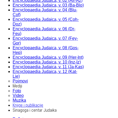
Encyclopaedia Judaica, v. 02 (Alr-Az)
Encyclopaedia Judaica, v. 03 (Ba-Blo)
Encyclopaedia Judaica, v. 04 (Blu-
Cof)
Encyclopaedia Judaica, v. 05 (Coh-
Doz)
Encyclopaedia Judaica, v. 06 (Dr-
Feu)
Encyclopaedia Judaica, v. 07 (Fey-
Gor)
Encyclopaedia Judaica, v. 08 (Gos-
Hep)
Encyclopaedia Judaica, v. 09 (Her-Int)
Encyclopaedia Judaica, v. 10 (Inz-Iz)
Encyclopaedia Judaica, v. 11 (Ja-Kas)
Encyclopaedia Judaica, v. 12 (Kat-
Lie)
Pojmovi
Mediji
Foto
Video
Muzika
Knjige i publikacije
Sinagoga i centar Judaika