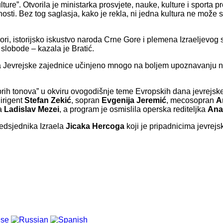
ture”. Otvorila je ministarka prosvjete, nauke, kulture i sporta pr
nosti. Bez tog saglasja, kako je rekla, ni jedna kultura ne može 
 Gori, istorijsko iskustvo naroda Crne Gore i plemena Izraeljevog s
u slobode – kazala je Bratić.
anja Jevrejske zajednice učinjeno mnogo na boljem upoznavanju 
ih tonova” u okviru ovogodišnje teme Evropskih dana jevrejske k
dirigent
Stefan Zekić
, sopran
Evgenija Jeremić
, mecosopran
A
ta
Ladislav Mezei
, a program je osmislila operska rediteljka
Ana
redsjednika Izraela
Jicaka Hercoga
koji je pripadnicima jevrej