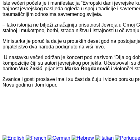
Iste večeri počela je i manifestacija “Evropski dani jevrejske kul
trajnost jevrejskog nasljeđa ogleda u spoju tradicije i savreme
traumatičnijim odnosima savremenog svijeta.
– Iako istorija ne bilježi značajniju prisutnost Jevreja u Crnoj
stalnoj i mukotrpnoj borbi, stradalništvu i istrajnosti u očuvanj
Ministarka je poručila da je u proteklih deset godina postoj
prijateljstvo dva naroda podignuto na viši nivo.
U nastavku večeri održan je koncert pod nazivom “Dijalog dobr
kompozicije čiji su autori jevrejskog porijekla. Učestvovali su 
bariton
Vuk Zekić
, pijanista
Marko Bogdanović
i violončelis
Zvanice i gosti proslave imali su čast da čuju i video poruku p
Novu godinu i Jom kipur.