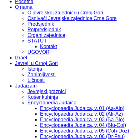
Početna
O nama
O jevrejskoj zajednici u Crnoj Gori
Osnivači Jevrejske zajednice Crne Gore
Predsjednik
Potpredsjednik
Organi zajednice
STATUT
Kontakt
UGOVOR
Izrael
Jevreji u Crnoj Gori
Istorija
Zanimljivosti
Ličnosti
Judaizam
Jevrejski praznici
Košer kuhinja
Encyclopedia Judaica
Encyclopaedia Judaica, v. 01 (Aa-Alp)
Encyclopaedia Judaica, v. 02 (Alr-Az)
Encyclopaedia Judaica, v. 03 (Ba-Blo)
Encyclopaedia Judaica, v. 04 (Blu-Cof)
Encyclopaedia Judaica, v. 05 (Coh-Doz)
Encyclopaedia Judaica, v. 06 (Dr-Feu)