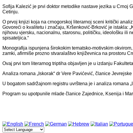
Sofija Kalezić je prvi doktor metodike nastave jezika u Crnoj G
Cetinju.
O prvoj knjizi koja na crnogorskoj literarnoj sceni kritički ana
Govoreći o kvalitetu i značaju, Kršenković-Brković je istakla: „
njihovu vjersku, nacionalnu, starosnu, političku, ideološku ili
spisateljica.“
Monografija ispunjena širokokim tematsko-motivskim okvirom, g
zamki, afirmiše prozno stvaralaštvo književnica na prostoru C
Ovaj prvi tom literarnog triptiha objavljen je u izdanju Fakulte
Analiza romana „Iskorak“ dr Vere Pavićević, članice Jevrejsk
U bogatom sadržajnom registru uvrštena je i analiza romana „I
Program su upotpunile mlade članice Zajednice, Ksenija i Ma