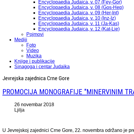
Encyclopaedia Judaica, v. 07 (Fey-Gor)
Encyclopaedia Judaica, v. 08 (Gos-Hep)
Encyclopaedia Judaica, v. 09 (Her-Int)
Encyclopaedia Judaica, v. 10 (Inz-Iz)
Encyclopaedia Judaica, v. 11 (Ja-Kas)
Encyclopaedia Judaica, v. 12 (Kat-Lie)
Pojmovi
Mediji
Foto
Video
Muzika
Knjige i publikacije
Sinagoga i centar Judaika
Jevrejska zajednica Crne Gore
PROMOCIJA MONOGRAFIJE "MINERVINIM TRAG
26 novembar 2018
Ljilja
U Jevrejskoj zajednici Crne Gore, 22. novembra održano je pre