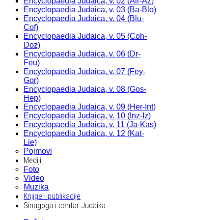
Encyclopaedia Judaica, v. 02 (Alr-Az)
Encyclopaedia Judaica, v. 03 (Ba-Blo)
Encyclopaedia Judaica, v. 04 (Blu-
Cof)
Encyclopaedia Judaica, v. 05 (Coh-
Doz)
Encyclopaedia Judaica, v. 06 (Dr-
Feu)
Encyclopaedia Judaica, v. 07 (Fey-
Gor)
Encyclopaedia Judaica, v. 08 (Gos-
Hep)
Encyclopaedia Judaica, v. 09 (Her-Int)
Encyclopaedia Judaica, v. 10 (Inz-Iz)
Encyclopaedia Judaica, v. 11 (Ja-Kas)
Encyclopaedia Judaica, v. 12 (Kat-
Lie)
Pojmovi
Mediji
Foto
Video
Muzika
Knjige i publikacije
Sinagoga i centar Judaika