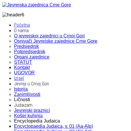
Početna
O nama
O jevrejskoj zajednici u Crnoj Gori
Osnivači Jevrejske zajednice Crne Gore
Predsjednik
Potpredsjednik
Organi zajednice
STATUT
Kontakt
UGOVOR
Izrael
Jevreji u Crnoj Gori
Istorija
Zanimljivosti
Ličnosti
Judaizam
Jevrejski praznici
Košer kuhinja
Encyclopedia Judaica
Encyclopaedia Judaica, v. 01 (Aa-Alp)